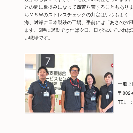
との間に板挟みになって四苦八苦することもあり
ちＭＳＷのストレスチェックの判定はいつもよく
海、対岸に日本製鉄の工場、手前には「あさの汐
ます。5時に退勤できれば夕日、日が沈んでいれば
い職場です。
一般財
〒80
TEL