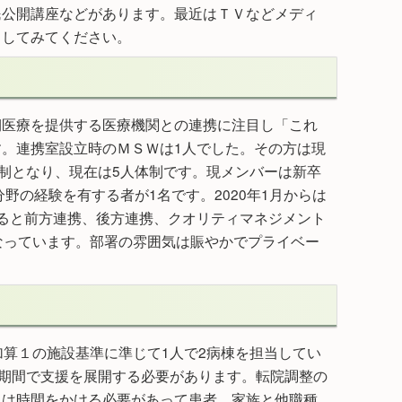
民公開講座などがあります。最近はＴＶなどメディ
スしてみてください。
期医療を提供する医療機関との連携に注目し「これ
。連携室設立時のＭＳＷは1人でした。その方は現
制となり、現在は5人体制です。現メンバーは新卒
野の経験を有する者が1名です。2020年1月からは
ると前方連携、後方連携、クオリティマネジメント
なっています。部署の雰囲気は賑やかでプライベー
算１の施設基準に準じて1人で2病棟を担当してい
短期間で支援を展開する必要があります。転院調整の
には時間をかける必要があって患者、家族と他職種