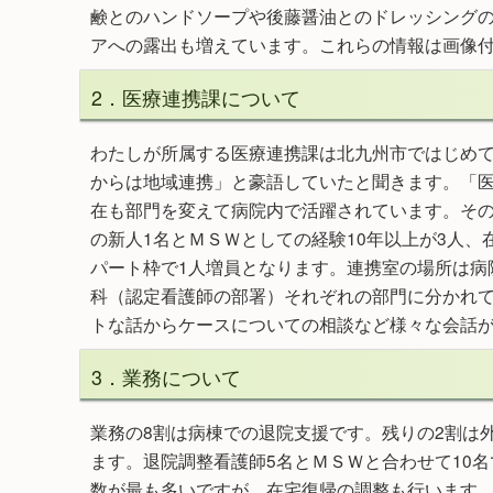
鹸とのハンドソープや後藤醤油とのドレッシング
アへの露出も増えています。これらの情報は画像
2．医療連携課について
わたしが所属する医療連携課は北九州市ではじめ
からは地域連携」と豪語していたと聞きます。「医
在も部門を変えて病院内で活躍されています。その
の新人1名とＭＳＷとしての経験10年以上が3人、
パート枠で1人増員となります。連携室の場所は病
科（認定看護師の部署）それぞれの部門に分かれて
トな話からケースについての相談など様々な会話
3．業務について
業務の8割は病棟での退院支援です。残りの2割は
ます。退院調整看護師5名とＭＳＷと合わせて10
数が最も多いですが、在宅復帰の調整も行います