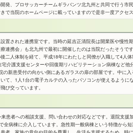
の開発、プロサッカーチームギラバンツ北九州と共同で行う市
付きで当院のホームページに載っていますので是非一度アクセ
て設置された連携室です。当時の延吉正清院長は開業医や慢性
療連携会」も北九州で最初に開催したのは当院だったそうです
後二人体制を経て、平成18年にわたしと同僚が入職して4人体
在宅介護支援センターや回復期リハビリテーション病棟など他分
院の新患受付の向かい側にあるガラスの扉の部屋です。中に入
いて、1人1台の電子カルテの入ったパソコンが使えるように
が飛び交っています。
外来患者への相談支援、問い合わせの対応などです。退院支援加
名で全病棟に介入しています。急性期一般病棟という特徴から
。患者、家族の意向や目的を尊重し、生活を支援するため、時