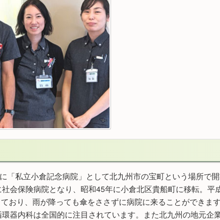
月に「私立小倉記念病院」として北九州市の宝町という場所で
に社会保険病院となり、昭和45年に小倉北区貴船町に移転。平成
ており、雨が降っても傘をささずに病院に来ることができます
循環器内科は全国的に注目されています。また北九州の地元企