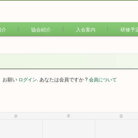
紹介
協会紹介
入会案内
研修予
。お願い
. あなたは会員ですか ?
ログイン
会員について
水
木
金