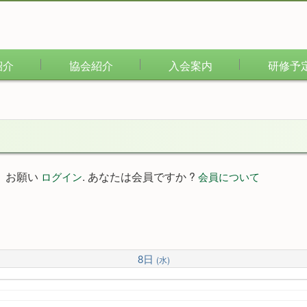
紹介
協会紹介
入会案内
研修予
。お願い
. あなたは会員ですか ?
ログイン
会員について
8日
(水)