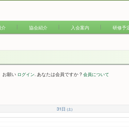
紹介
協会紹介
入会案内
研修予
。お願い
. あなたは会員ですか ?
ログイン
会員について
31日
(土)