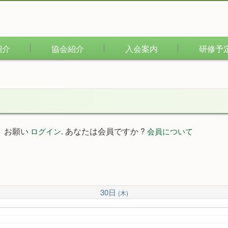
紹介
協会紹介
入会案内
研修予
。お願い
. あなたは会員ですか ?
ログイン
会員について
30日
(木)