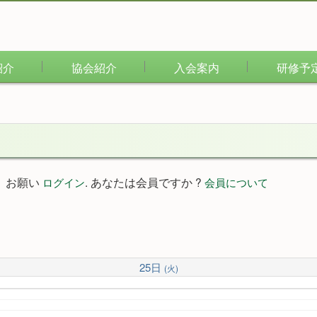
紹介
協会紹介
入会案内
研修予
。お願い
. あなたは会員ですか ?
ログイン
会員について
25日
(火)