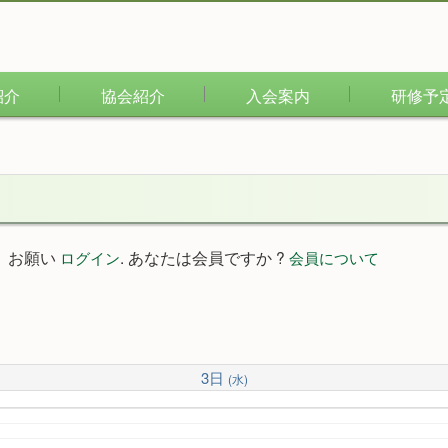
紹介
協会紹介
入会案内
研修予
。お願い
. あなたは会員ですか ?
ログイン
会員について
3日
(水)