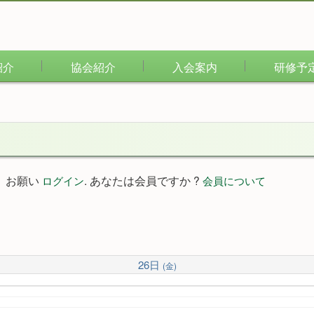
紹介
協会紹介
入会案内
研修予
。お願い
. あなたは会員ですか ?
ログイン
会員について
26日
(金)