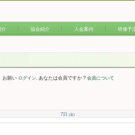
紹介
協会紹介
入会案内
研修予
。お願い
. あなたは会員ですか ?
ログイン
会員について
7日
(金)