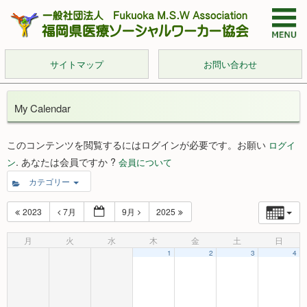
サイトマップ
お問い合わせ
My Calendar
このコンテンツを閲覧するにはログインが必要です。お願い
ログイ
. あなたは会員ですか ?
ン
会員について
カテゴリー
2023
7月
9月
2025
月
火
水
木
金
土
日
1
2
3
4