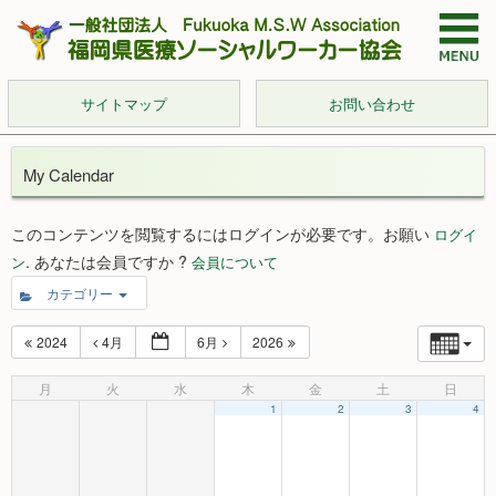
サイトマップ
お問い合わせ
My Calendar
このコンテンツを閲覧するにはログインが必要です。お願い
ログイ
. あなたは会員ですか ?
ン
会員について
カテゴリー
2024
4月
6月
2026
月
火
水
木
金
土
日
1
2
3
4