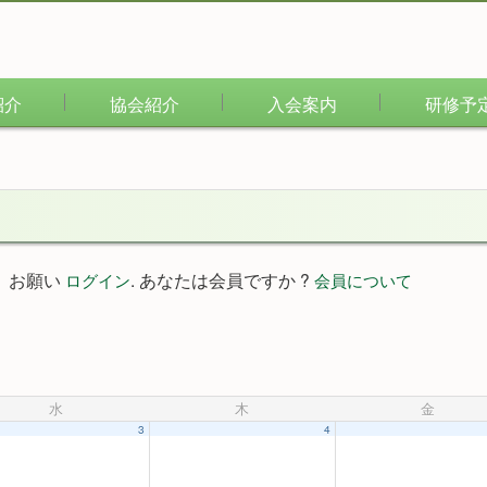
紹介
協会紹介
入会案内
研修予
。お願い
. あなたは会員ですか ?
ログイン
会員について
水
木
金
3
4