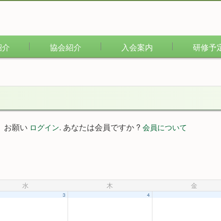
紹介
協会紹介
入会案内
研修予
。お願い
. あなたは会員ですか ?
ログイン
会員について
水
木
金
3
4