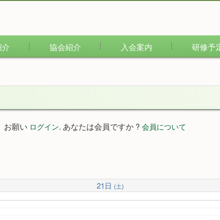
紹介
協会紹介
入会案内
研修予
。お願い
. あなたは会員ですか ?
ログイン
会員について
21日
(土)