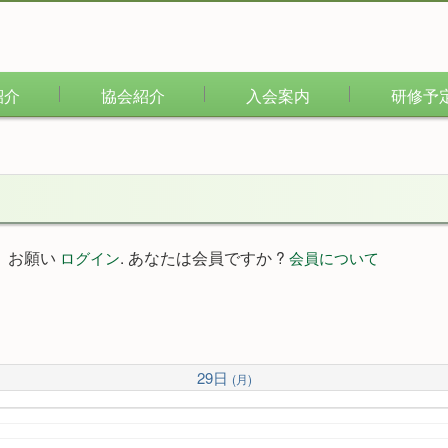
紹介
協会紹介
入会案内
研修予
。お願い
. あなたは会員ですか ?
ログイン
会員について
29日
(月)