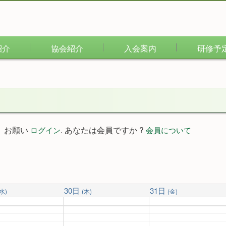
紹介
協会紹介
入会案内
研修予
。お願い
. あなたは会員ですか ?
ログイン
会員について
30日
31日
(水)
(木)
(金)