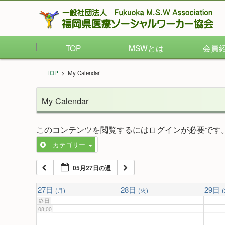
02:00
TOP
MSWとは
会員
03:00
TOP
>
My Calendar
04:00
My Calendar
05:00
このコンテンツを閲覧するにはログインが必要です
カテゴリー
06:00
05月27日の週
07:00
27日
28日
29日
(月)
(火)
終日
08:00