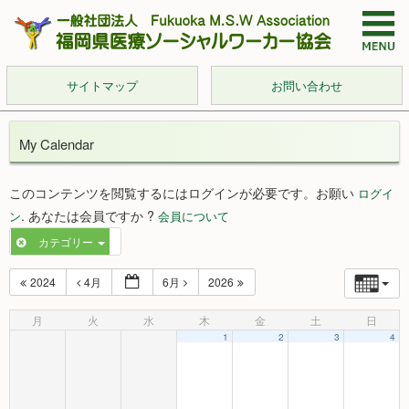
サイトマップ
お問い合わせ
My Calendar
このコンテンツを閲覧するにはログインが必要です。お願い
ログイ
. あなたは会員ですか ?
ン
会員について
カテゴリー
2024
4月
6月
2026
月
火
水
木
金
土
日
1
2
3
4