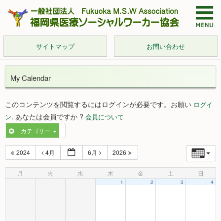
サイトマップ
お問い合わせ
My Calendar
このコンテンツを閲覧するにはログインが必要です。お願い
ログイ
. あなたは会員ですか ?
ン
会員について
カテゴリー
2024
4月
6月
2026
月
火
水
木
金
土
日
1
2
3
4