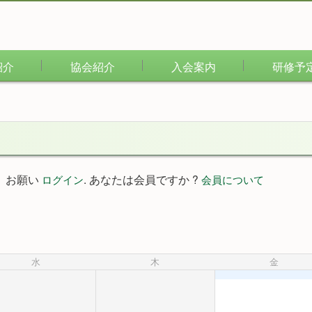
紹介
協会紹介
入会案内
研修予
。お願い
. あなたは会員ですか ?
ログイン
会員について
水
木
金