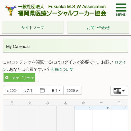
サイトマップ
お問い合わせ
My Calendar
このコンテンツを閲覧するにはログインが必要です。お願い
ログイ
. あなたは会員ですか ?
ン
会員について
カテゴリー
2024
7月
9月
2026
月
火
水
木
金
土
日
1
2
3